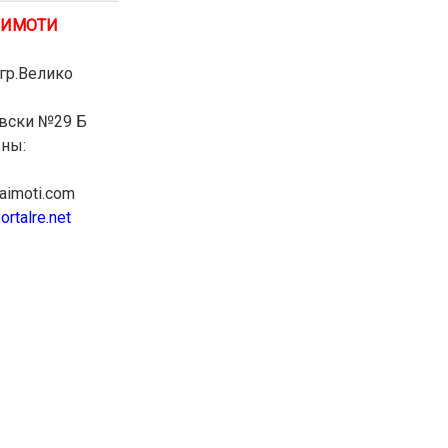
 ИМОТИ
гр.Велико
евски №29 Б
ны:
iaimoti.com
portalre.net