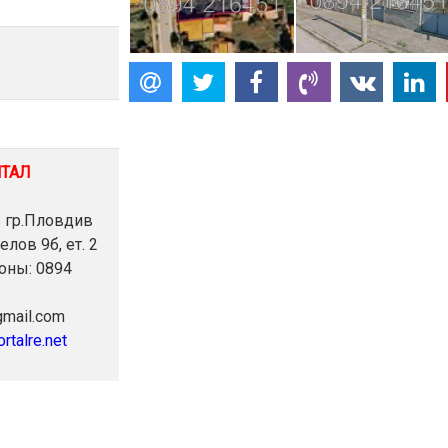
НТАЛ
: гр.Пловдив
елов 9б, ет. 2
оны: 0894
gmail.com
ortalre.net